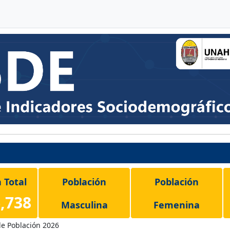
 Total
Población
Población
,738
Masculina
Femenina
4,952,734
5,234,004
de Población 2026