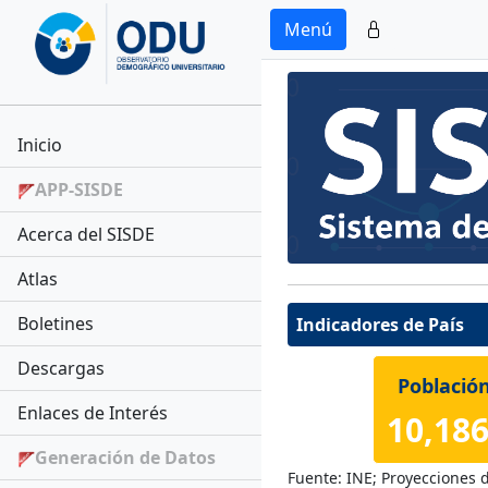
Menú
Inicio
APP-SISDE
Acerca del SISDE
Atlas
Boletines
Indicadores de País
Descargas
Población
Enlaces de Interés
10,186
Generación de Datos
Fuente: INE; Proyecciones 