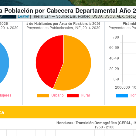
la Población por Cabecera Departamental Año 
Leaflet
| Tiles © Esri — Source: Esri, i-cubed, USDA, USGS, AEX, Geo
ca